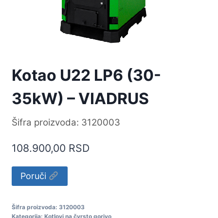
Kotao U22 LP6 (30-
35kW) – VIADRUS
Šifra proizvoda: 3120003
108.900,00
RSD
Alternative:
Poruči
Šifra proizvoda:
3120003
Kategorija:
Kotlovi na čvrsto gorivo