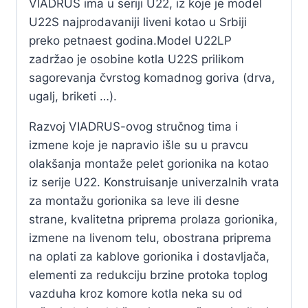
VIADRUS ima u seriji U22, iz koje je model
U22S najprodavaniji liveni kotao u Srbiji
preko petnaest godina.Model U22LP
zadržao je osobine kotla U22S prilikom
sagorevanja čvrstog komadnog goriva (drva,
ugalj, briketi …).
Razvoj VIADRUS-ovog stručnog tima i
izmene koje je napravio išle su u pravcu
olakšanja montaže pelet gorionika na kotao
iz serije U22. Konstruisanje univerzalnih vrata
za montažu gorionika sa leve ili desne
strane, kvalitetna priprema prolaza gorionika,
izmene na livenom telu, obostrana priprema
na oplati za kablove gorionika i dostavljača,
elementi za redukciju brzine protoka toplog
vazduha kroz komore kotla neka su od