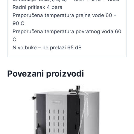
Radni pritisak 4 bara
Preporučena temperatura grejne vode 60 –
90 C
Preporučena temperatura povratnog voda 60
C
Nivo buke – ne prelazi 65 dB
Povezani proizvodi