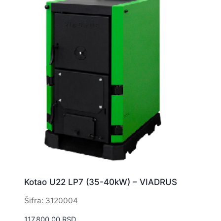
Kotao U22 LP7 (35-40kW) – VIADRUS
Šifra: 3120004
117.800,00
RSD