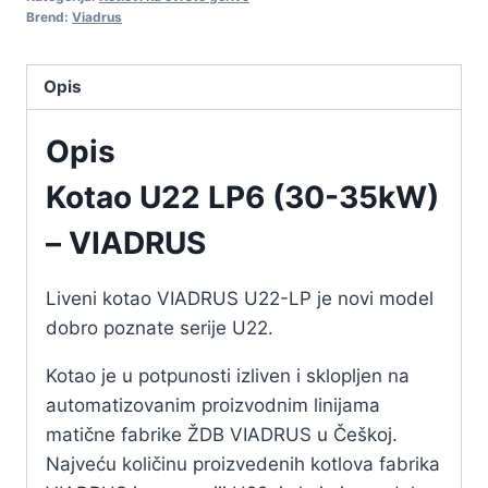
Brend:
Viadrus
Opis
Opis
Kotao U22 LP6 (30-35kW)
– VIADRUS
Liveni kotao VIADRUS U22-LP je novi model
dobro poznate serije U22.
Kotao je u potpunosti izliven i sklopljen na
automatizovanim proizvodnim linijama
matične fabrike ŽDB VIADRUS u Češkoj.
Najveću količinu proizvedenih kotlova fabrika