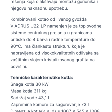
rešenja koja olakšavaju montažu gorionika i
njegovu naknadnu upotrebu.
Kombinovani kotao od livenog gvožđa
VIADRUS U22-LP namenjen je za toplovodne
sisteme centralnog grejanja u granicama
pritiska do 4 bar-a i radne temperature do
90°C. Ima člankastu strukturu koja je
napravljena od visokokvalitetnih odlivaka sa
zaštitnim slojem kristalizovanog grafita na
površini.
Tehničke karakteristike kotla:
Snaga kotla 30 kW
Masa kotla 311 kg
Sadržaj vode 43,1 l
Zapremina komore za sagorevanje 73 l
Dimenzije kotla(v, s, d) = 1007 x 545 x 1008