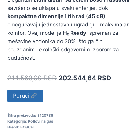
savršeno se uklapa u svaki enterijer, dok
kompaktne dimenzije
i
tih rad (45 dB)
omogućavaju jednostavnu ugradnju i maksimalan
komfor. Ovaj model je
H₂ Ready
, spreman za
mešavine vodonika do 20%, što ga čini
pouzdanim i ekološki odgovornim izborom za
budućnost.
Originalna
Trenutna
214.560,00
RSD
202.544,64
RSD
cena
cena
Alternative:
Poruči
je
je:
bila:
202.544
Šifra proizvoda:
3120786
214.560,00 RSD.
Kategorija:
Kotlovi na gas
Brend:
BOSCH