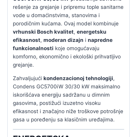
rešenje za grejanje i pripremu tople sanitarne
vode u domaćinstvima, stanovima i
porodičnim kućama. Ovaj model kombinuje
vrhunski Bosch kvalitet
,
energetsku
efikasnost
,
moderan dizajn
i
napredne
funkcionalnosti
koje omogućavaju
komforno, ekonomično i ekološki prihvatljivo
grejanje.
Zahvaljujući
kondenzacionoj tehnologiji
,
Condens GC5700iW 30/30 kW maksimalno
iskorišćava energiju sadržanu u dimnim
gasovima, postižući izuzetno visoku
efikasnost i značajno niže troškove potrošnje
gasa u poređenju sa klasičnim uređajima.