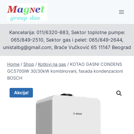
Skip
to
content
Kancelarija: 011/6320-883, Sektor toplotne pumpe:
065/849-2510, Sektor gas i pelet: 065/849-2644,
unistalbg@gmail.com, Braće Vučković 65 11147 Beograd
Home
/
Shop
/
Kotlovi na gas
/
KOTAO GASNI CONDENS
GC5700iW 30/30kW kombinovani, fasada kondenzacioni
BOSCH
Akcija!