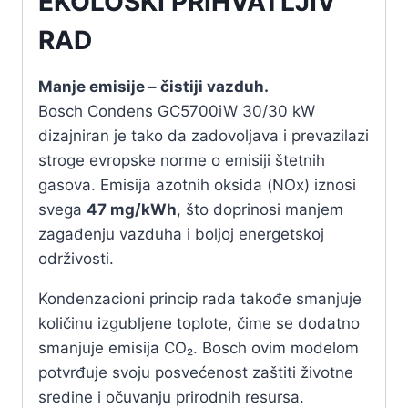
EKOLOŠKI PRIHVATLJIV
RAD
Manje emisije – čistiji vazduh.
Bosch Condens GC5700iW 30/30 kW
dizajniran je tako da zadovoljava i prevazilazi
stroge evropske norme o emisiji štetnih
gasova. Emisija azotnih oksida (NOx) iznosi
svega
47 mg/kWh
, što doprinosi manjem
zagađenju vazduha i boljoj energetskoj
održivosti.
Kondenzacioni princip rada takođe smanjuje
količinu izgubljene toplote, čime se dodatno
smanjuje emisija CO₂. Bosch ovim modelom
potvrđuje svoju posvećenost zaštiti životne
sredine i očuvanju prirodnih resursa.