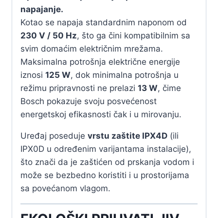
napajanje.
Kotao se napaja standardnim naponom od
230 V / 50 Hz
, što ga čini kompatibilnim sa
svim domaćim električnim mrežama.
Maksimalna potrošnja električne energije
iznosi
125 W
, dok minimalna potrošnja u
režimu pripravnosti ne prelazi
13 W
, čime
Bosch pokazuje svoju posvećenost
energetskoj efikasnosti čak i u mirovanju.
Uređaj poseduje
vrstu zaštite IPX4D
(ili
IPX0D u određenim varijantama instalacije),
što znači da je zaštićen od prskanja vodom i
može se bezbedno koristiti i u prostorijama
sa povećanom vlagom.