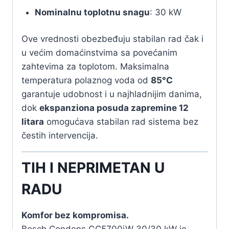
Nominalnu toplotnu snagu
: 30 kW
Ove vrednosti obezbeđuju stabilan rad čak i
u većim domaćinstvima sa povećanim
zahtevima za toplotom. Maksimalna
temperatura polaznog voda od
85°C
garantuje udobnost i u najhladnijim danima,
dok
ekspanziona posuda zapremine 12
litara
omogućava stabilan rad sistema bez
čestih intervencija.
TIH I NEPRIMETAN U
RADU
Komfor bez kompromisa.
Bosch Condens GC5700iW 30/30 kW je