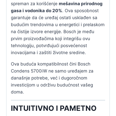
spreman za korišćenje
mešavina prirodnog
gasa i vodonika do 20%
. Ova sposobnost
garantuje da će uređaj ostati usklađen sa
budućim trendovima u energetici i prelaskom
na čistije izvore energije. Bosch je među
prvim proizvođačima koji integrišu ovu
tehnologiju, potvrđujući posvećenost
inovacijama i zaštiti životne sredine.
Ova buduća kompatibilnost čini Bosch
Condens 5700iW ne samo uređajem za
današnje potrebe, već i dugoročnom
investicijom u održivu budućnost vašeg
doma.
INTUITIVNO I PAMETNO