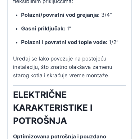
fleksibilnim priključcima:
Polazni/povratni vod grejanja:
3/4″
Gasni priključak:
1″
Polazni i povratni vod tople vode:
1/2″
Uređaj se lako povezuje na postojeću
instalaciju, što znatno olakšava zamenu
starog kotla i skraćuje vreme montaže.
ELEKTRIČNE
KARAKTERISTIKE I
POTROŠNJA
Optimizovana potrošnja i pouzdano