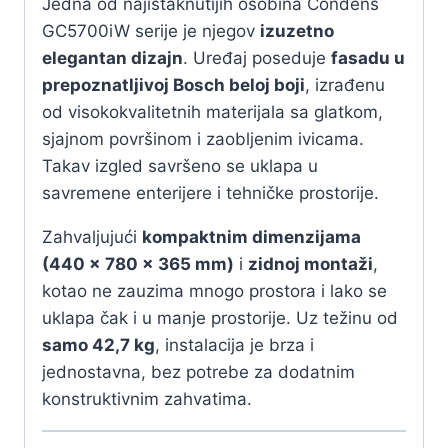
Jedna od najistaknutijih osobina Condens
GC5700iW serije je njegov
izuzetno
elegantan dizajn
. Uređaj poseduje
fasadu u
prepoznatljivoj Bosch beloj boji
, izrađenu
od visokokvalitetnih materijala sa glatkom,
sjajnom površinom i zaobljenim ivicama.
Takav izgled savršeno se uklapa u
savremene enterijere i tehničke prostorije.
Zahvaljujući
kompaktnim dimenzijama
(440 × 780 × 365 mm)
i
zidnoj montaži
,
kotao ne zauzima mnogo prostora i lako se
uklapa čak i u manje prostorije. Uz težinu od
samo 42,7 kg
, instalacija je brza i
jednostavna, bez potrebe za dodatnim
konstruktivnim zahvatima.