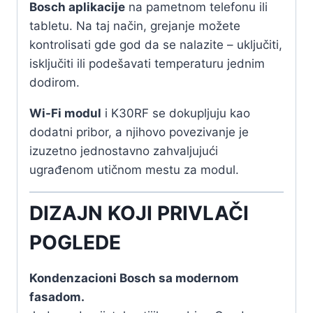
Bosch aplikacije
na pametnom telefonu ili
tabletu. Na taj način, grejanje možete
kontrolisati gde god da se nalazite – uključiti,
isključiti ili podešavati temperaturu jednim
dodirom.
Wi-Fi modul
i K30RF se dokupljuju kao
dodatni pribor, a njihovo povezivanje je
izuzetno jednostavno zahvaljujući
ugrađenom utičnom mestu za modul.
DIZAJN KOJI PRIVLAČI
POGLEDE
Kondenzacioni Bosch sa modernom
fasadom.