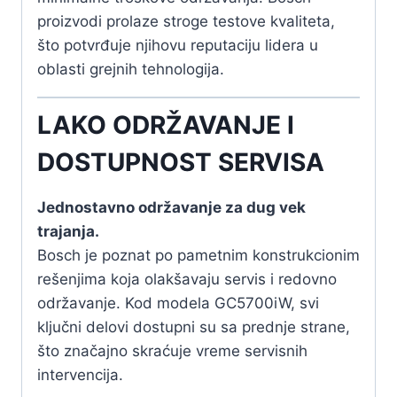
proizvodi prolaze stroge testove kvaliteta,
što potvrđuje njihovu reputaciju lidera u
oblasti grejnih tehnologija.
LAKO ODRŽAVANJE I
DOSTUPNOST SERVISA
Jednostavno održavanje za dug vek
trajanja.
Bosch je poznat po pametnim konstrukcionim
rešenjima koja olakšavaju servis i redovno
održavanje. Kod modela GC5700iW, svi
ključni delovi dostupni su sa prednje strane,
što značajno skraćuje vreme servisnih
intervencija.