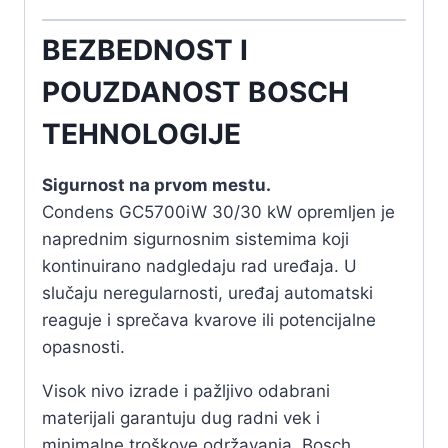
BEZBEDNOST I
POUZDANOST BOSCH
TEHNOLOGIJE
Sigurnost na prvom mestu.
Condens GC5700iW 30/30 kW opremljen je
naprednim sigurnosnim sistemima koji
kontinuirano nadgledaju rad uređaja. U
slučaju neregularnosti, uređaj automatski
reaguje i sprečava kvarove ili potencijalne
opasnosti.
Visok nivo izrade i pažljivo odabrani
materijali garantuju dug radni vek i
minimalne troškove održavanja. Bosch