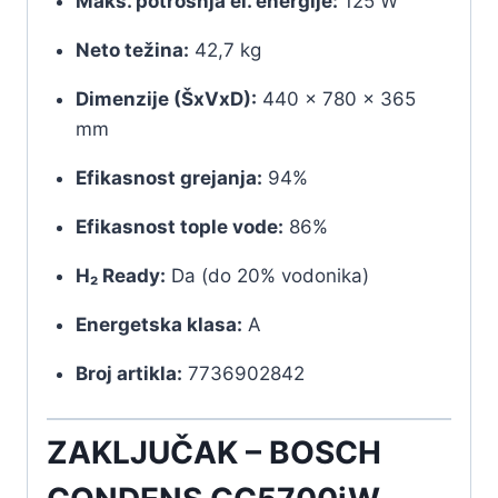
Maks. potrošnja el. energije:
125 W
Neto težina:
42,7 kg
Dimenzije (ŠxVxD):
440 × 780 × 365
mm
Efikasnost grejanja:
94%
Efikasnost tople vode:
86%
H₂ Ready:
Da (do 20% vodonika)
Energetska klasa:
A
Broj artikla:
7736902842
ZAKLJUČAK – BOSCH