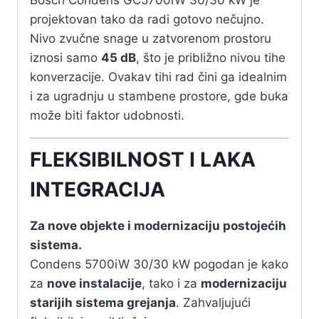
projektovan tako da radi gotovo nečujno.
Nivo zvučne snage u zatvorenom prostoru
iznosi samo
45 dB
, što je približno nivou tihe
konverzacije. Ovakav tihi rad čini ga idealnim
i za ugradnju u stambene prostore, gde buka
može biti faktor udobnosti.
FLEKSIBILNOST I LAKA
INTEGRACIJA
Za nove objekte i modernizaciju postojećih
sistema.
Condens 5700iW 30/30 kW pogodan je kako
za
nove instalacije
, tako i za
modernizaciju
starijih sistema grejanja
. Zahvaljujući