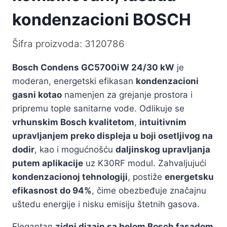
kondenzacioni BOSCH
Šifra proizvoda: 3120786
Bosch Condens GC5700iW 24/30 kW
je
moderan, energetski efikasan
kondenzacioni
gasni kotao
namenjen za grejanje prostora i
pripremu tople sanitarne vode. Odlikuje se
vrhunskim Bosch kvalitetom
,
intuitivnim
upravljanjem preko displeja u boji osetljivog na
dodir
, kao i mogućnošću
daljinskog upravljanja
putem aplikacije
uz K30RF modul. Zahvaljujući
kondenzacionoj tehnologiji
, postiže
energetsku
efikasnost do 94%
, čime obezbeđuje značajnu
uštedu energije i nisku emisiju štetnih gasova.
Elegantan
zidni dizajn sa belom Bosch fasadom