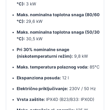
°C):
3 kW
Maks. nominalna toplotna snaga (80/60
°C):
29,6 kW
Maks. nominalna toplotna snaga (50/30
°C):
30,5 kW
Pri 30% nominalne snage
(niskotemperaturni režim):
9,8 kW
Maks. temperatura polaznog voda:
85°C
Ekspanziona posuda:
12 l
Električno priključivanje:
230V / 50 Hz
Vrsta zaštite:
IPX4D (B23/B33: IPX0D)