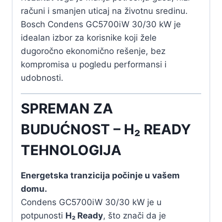
računi i smanjen uticaj na životnu sredinu.
Bosch Condens GC5700iW 30/30 kW je
idealan izbor za korisnike koji žele
dugoročno ekonomično rešenje, bez
kompromisa u pogledu performansi i
udobnosti.
SPREMAN ZA
BUDUĆNOST – H₂ READY
TEHNOLOGIJA
Energetska tranzicija počinje u vašem
domu.
Condens GC5700iW 30/30 kW je u
potpunosti
H₂ Ready
, što znači da je