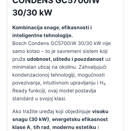
CONDENS GC5700iW
30/30 kW
Kombinacija snage, efikasnosti i
inteligentne tehnologije.
Bosch Condens GC5700iW 30/30 kW nije
samo kotao – to je savremeni sistem koji
pruža
udobnost, uštedu i pouzdanost
uz
minimalan uticaj na okolinu. Zahvaljujući
kondenzacionoj tehnologiji, mogućnosti
povezivanja, intuitivnom upravljanju i H₂
Ready funkciji, ovaj model postavlja
standard u svojoj klasi.
Ako tražite uređaj koji objedinjuje
visoku
snagu (30 kW)
,
energetsku efikasnost
klase A
,
tih rad
,
modernu estetiku
i