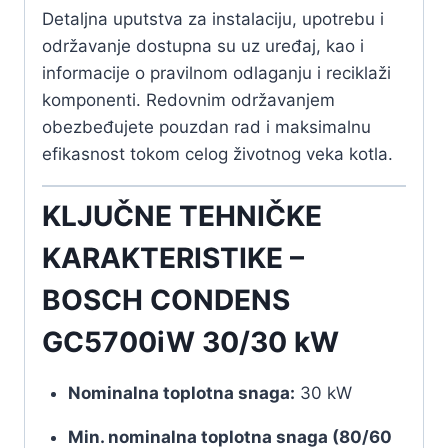
Detaljna uputstva za instalaciju, upotrebu i
održavanje dostupna su uz uređaj, kao i
informacije o pravilnom odlaganju i reciklaži
komponenti. Redovnim održavanjem
obezbeđujete pouzdan rad i maksimalnu
efikasnost tokom celog životnog veka kotla.
KLJUČNE TEHNIČKE
KARAKTERISTIKE –
BOSCH CONDENS
GC5700iW 30/30 kW
Nominalna toplotna snaga:
30 kW
Min. nominalna toplotna snaga (80/60