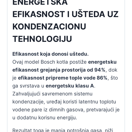
ENERGETSKA
EFIKASNOST I UŠTEDA UZ
KONDENZACIONU
TEHNOLOGIJU
Efikasnost koja donosi uštedu.
Ovaj model Bosch kotla postiže
energetsku
efikasnost grejanja prostorija od 94%
, dok
je
efikasnost pripreme tople vode 86%
, što
ga svrstava u
energetsku klasu A
.
Zahvaljujući savremenom sistemu
kondenzacije, uređaj koristi latentnu toplotu
vodene pare iz dimnih gasova, pretvarajući je
u dodatnu korisnu energiju.
Rezultat toga je manja potrošnja gasa, niži