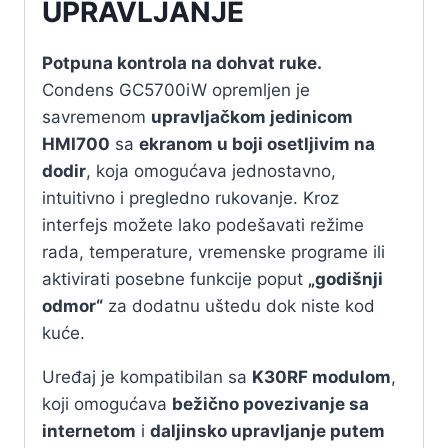
UPRAVLJANJE
Potpuna kontrola na dohvat ruke.
Condens GC5700iW opremljen je
savremenom
upravljačkom jedinicom
HMI700
sa
ekranom u boji osetljivim na
dodir
, koja omogućava jednostavno,
intuitivno i pregledno rukovanje. Kroz
interfejs možete lako podešavati režime
rada, temperature, vremenske programe ili
aktivirati posebne funkcije poput
„godišnji
odmor“
za dodatnu uštedu dok niste kod
kuće.
Uređaj je kompatibilan sa
K30RF modulom
,
koji omogućava
bežično povezivanje sa
internetom
i
daljinsko upravljanje putem