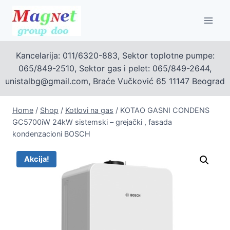
Skip
to
content
Kancelarija: 011/6320-883, Sektor toplotne pumpe:
065/849-2510, Sektor gas i pelet: 065/849-2644,
unistalbg@gmail.com, Braće Vučković 65 11147 Beograd
Home
/
Shop
/
Kotlovi na gas
/
KOTAO GASNI CONDENS
GC5700iW 24kW sistemski – grejački , fasada
kondenzacioni BOSCH
Akcija!