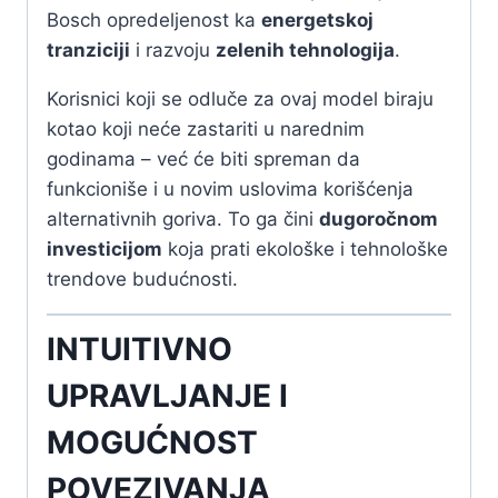
Bosch opredeljenost ka
energetskoj
tranziciji
i razvoju
zelenih tehnologija
.
Korisnici koji se odluče za ovaj model biraju
kotao koji neće zastariti u narednim
godinama – već će biti spreman da
funkcioniše i u novim uslovima korišćenja
alternativnih goriva. To ga čini
dugoročnom
investicijom
koja prati ekološke i tehnološke
trendove budućnosti.
INTUITIVNO
UPRAVLJANJE I
MOGUĆNOST
POVEZIVANJA