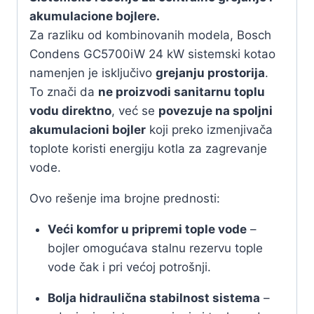
akumulacione bojlere.
Za razliku od kombinovanih modela, Bosch
Condens GC5700iW 24 kW sistemski kotao
namenjen je isključivo
grejanju prostorija
.
To znači da
ne proizvodi sanitarnu toplu
vodu direktno
, već se
povezuje na spoljni
akumulacioni bojler
koji preko izmenjivača
toplote koristi energiju kotla za zagrevanje
vode.
Ovo rešenje ima brojne prednosti:
Veći komfor u pripremi tople vode
–
bojler omogućava stalnu rezervu tople
vode čak i pri većoj potrošnji.
Bolja hidraulična stabilnost sistema
–