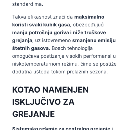
standardima.
Takva efikasnost znači da
maksimalno
koristi svaki kubik gasa
, obezbeđujući
manju potrošnju goriva i niže troškove
grejanja
, uz istovremeno
smanjenu emisiju
štetnih gasova
. Bosch tehnologija
omogućava postizanje visokih performansi u
niskotemperaturnom režimu, čime se postiže
dodatna ušteda tokom prelaznih sezona.
KOTAO NAMENJEN
ISKLJUČIVO ZA
GREJANJE
Sistemsko rešenje za centralno grejanje i