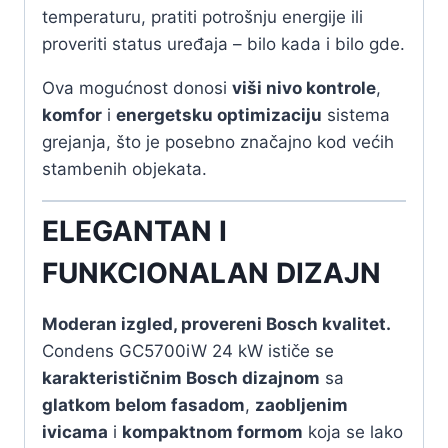
temperaturu, pratiti potrošnju energije ili
proveriti status uređaja – bilo kada i bilo gde.
Ova mogućnost donosi
viši nivo kontrole
,
komfor
i
energetsku optimizaciju
sistema
grejanja, što je posebno značajno kod većih
stambenih objekata.
ELEGANTAN I
FUNKCIONALAN DIZAJN
Moderan izgled, provereni Bosch kvalitet.
Condens GC5700iW 24 kW ističe se
karakterističnim Bosch dizajnom
sa
glatkom belom fasadom
,
zaobljenim
ivicama
i
kompaktnom formom
koja se lako