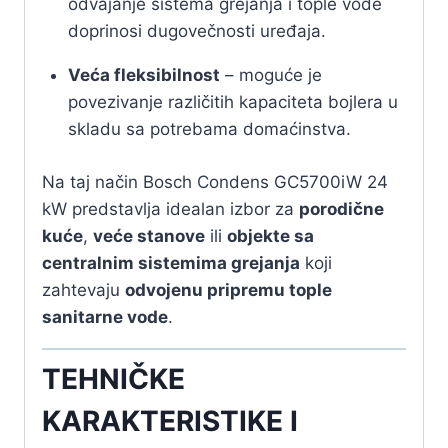
odvajanje sistema grejanja i tople vode
doprinosi dugovečnosti uređaja.
Veća fleksibilnost
– moguće je
povezivanje različitih kapaciteta bojlera u
skladu sa potrebama domaćinstva.
Na taj način Bosch Condens GC5700iW 24
kW predstavlja idealan izbor za
porodične
kuće
,
veće stanove
ili
objekte sa
centralnim sistemima grejanja
koji
zahtevaju
odvojenu pripremu tople
sanitarne vode
.
TEHNIČKE
KARAKTERISTIKE I