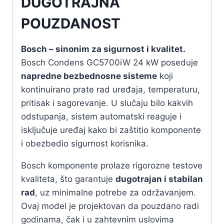
DUGOTRAJNA
POUZDANOST
Bosch – sinonim za sigurnost i kvalitet.
Bosch Condens GC5700iW 24 kW poseduje
napredne bezbednosne sisteme
koji
kontinuirano prate rad uređaja, temperaturu,
pritisak i sagorevanje. U slučaju bilo kakvih
odstupanja, sistem automatski reaguje i
isključuje uređaj kako bi zaštitio komponente
i obezbedio sigurnost korisnika.
Bosch komponente prolaze rigorozne testove
kvaliteta, što garantuje
dugotrajan i stabilan
rad
, uz minimalne potrebe za održavanjem.
Ovaj model je projektovan da pouzdano radi
godinama, čak i u zahtevnim uslovima