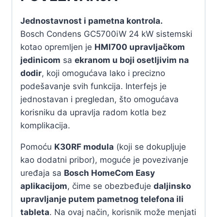
Jednostavnost i pametna kontrola.
Bosch Condens GC5700iW 24 kW sistemski
kotao opremljen je
HMI700 upravljačkom
jedinicom
sa
ekranom u boji osetljivim na
dodir
, koji omogućava lako i precizno
podešavanje svih funkcija. Interfejs je
jednostavan i pregledan, što omogućava
korisniku da upravlja radom kotla bez
komplikacija.
Pomoću
K30RF modula
(koji se dokupljuje
kao dodatni pribor), moguće je povezivanje
uređaja sa
Bosch HomeCom Easy
aplikacijom
, čime se obezbeđuje
daljinsko
upravljanje putem pametnog telefona ili
tableta
. Na ovaj način, korisnik može menjati