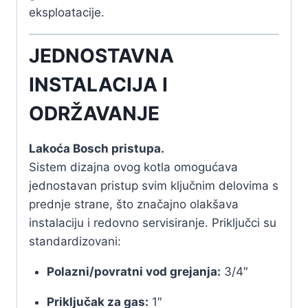
eksploatacije.
JEDNOSTAVNA
INSTALACIJA I
ODRŽAVANJE
Lakoća Bosch pristupa.
Sistem dizajna ovog kotla omogućava
jednostavan pristup svim ključnim delovima s
prednje strane, što značajno olakšava
instalaciju i redovno servisiranje. Priključci su
standardizovani:
Polazni/povratni vod grejanja:
3/4″
Priključak za gas:
1″