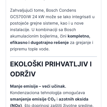
Zahvaljujući tome, Bosch Condens
GC5700iW 24 kW može se lako integrisati u
postojeće grejne sisteme, kao i u nove
instalacije. U kombinaciji sa Bosch
akumulacionim bojlerima, čini
kompletno,
efikasno i dugotrajno rešenje
za grejanje i
pripremu tople vode.
EKOLOŠKI PRIHVATLJIV I
ODRŽIV
Manje emisije – veći učinak.
Kondenzaciona tehnologija omogućava
smanjenje emisije CO₂
i
azotnih oksida
(NOx)
, što doprinosi zaštiti životne sredine.