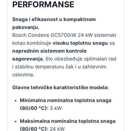
PERFORMANSE
Snaga i efikasnost u kompaktnom
pakovanju.
Bosch Condens GC5700iW 24 kW sistemski
kotao kombinuje
visoku toplotnu snagu
sa
naprednim sistemom kontrole
sagorevanja
, što obezbeđuje optimalan rad
i stabilnu temperaturu čak i u zahtevnim
uslovima.
Glavne tehničke karakteristike modela:
Minimalna nominalna toplotna snaga
(80/60 °C):
3 kW
Maksimalna nominalna toplotna snaga
(80/60 °C):
24 kW