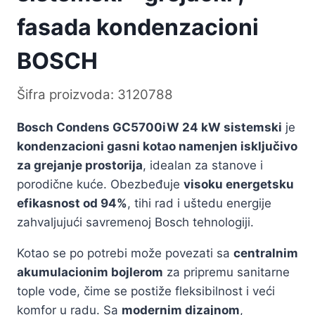
fasada kondenzacioni
BOSCH
Šifra proizvoda: 3120788
Bosch Condens GC5700iW 24 kW sistemski
je
kondenzacioni gasni kotao namenjen isključivo
za grejanje prostorija
, idealan za stanove i
porodične kuće. Obezbeđuje
visoku energetsku
efikasnost od 94%
, tihi rad i uštedu energije
zahvaljujući savremenoj Bosch tehnologiji.
Kotao se po potrebi može povezati sa
centralnim
akumulacionim bojlerom
za pripremu sanitarne
tople vode, čime se postiže fleksibilnost i veći
komfor u radu. Sa
modernim dizajnom
,