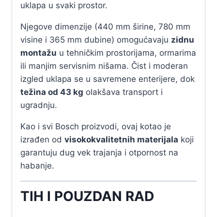
uklapa u svaki prostor.
Njegove dimenzije (440 mm širine, 780 mm
visine i 365 mm dubine) omogućavaju
zidnu
montažu
u tehničkim prostorijama, ormarima
ili manjim servisnim nišama. Čist i moderan
izgled uklapa se u savremene enterijere, dok
težina od 43 kg
olakšava transport i
ugradnju.
Kao i svi Bosch proizvodi, ovaj kotao je
izrađen od
visokokvalitetnih materijala
koji
garantuju dug vek trajanja i otpornost na
habanje.
TIH I POUZDAN RAD