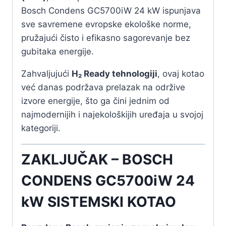
Bosch Condens GC5700iW 24 kW ispunjava
sve savremene evropske ekološke norme,
pružajući čisto i efikasno sagorevanje bez
gubitaka energije.
Zahvaljujući
H₂ Ready tehnologiji
, ovaj kotao
već danas podržava prelazak na održive
izvore energije, što ga čini jednim od
najmodernijih i najekološkijih uređaja u svojoj
kategoriji.
ZAKLJUČAK – BOSCH
CONDENS GC5700iW 24
kW SISTEMSKI KOTAO