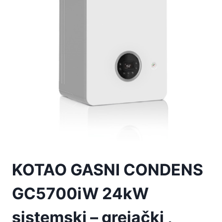
KOTAO GASNI CONDENS
GC5700iW 24kW
sistemski – grejački ,