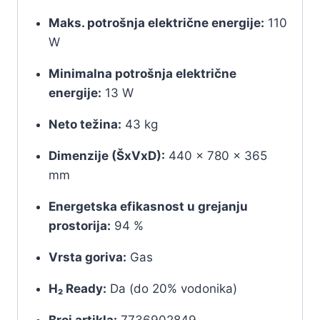
Maks. potrošnja električne energije:
110
W
Minimalna potrošnja električne
energije:
13 W
Neto težina:
43 kg
Dimenzije (ŠxVxD):
440 × 780 × 365
mm
Energetska efikasnost u grejanju
prostorija:
94 %
Vrsta goriva:
Gas
H₂ Ready:
Da (do 20% vodonika)