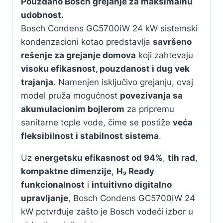
Pouzdano Bosch grejanje za maksimalnu
udobnost.
Bosch Condens GC5700iW 24 kW sistemski
kondenzacioni kotao predstavlja
savršeno
rešenje za grejanje domova
koji zahtevaju
visoku efikasnost, pouzdanost i dug vek
trajanja
. Namenjen isključivo grejanju, ovaj
model pruža mogućnost
povezivanja sa
akumulacionim bojlerom
za pripremu
sanitarne tople vode, čime se postiže
veća
fleksibilnost i stabilnost sistema
.
Uz
energetsku efikasnost od 94%
,
tih rad
,
kompaktne dimenzije
,
H₂ Ready
funkcionalnost
i
intuitivno digitalno
upravljanje
, Bosch Condens GC5700iW 24
kW potvrđuje zašto je Bosch vodeći izbor u