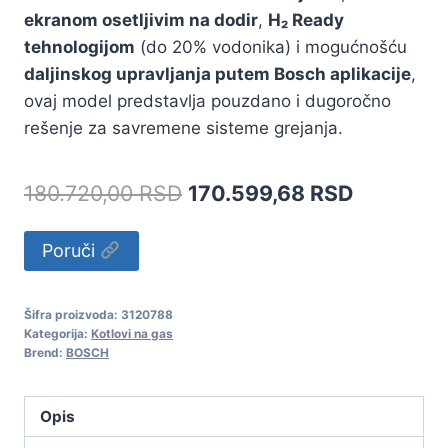
ekranom osetljivim na dodir
,
H₂ Ready
tehnologijom
(do 20% vodonika) i mogućnošću
daljinskog upravljanja putem Bosch aplikacije
,
ovaj model predstavlja pouzdano i dugoročno
rešenje za savremene sisteme grejanja.
Originalna
Trenutna
180.720,00
RSD
170.599,68
RSD
cena
cena
Alternative:
Poruči
je
je:
bila:
170.599,
Šifra proizvoda:
3120788
180.720,00 RSD.
Kategorija:
Kotlovi na gas
Brend:
BOSCH
Opis