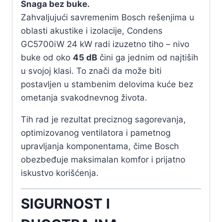
Snaga bez buke.
Zahvaljujući savremenim Bosch rešenjima u
oblasti akustike i izolacije, Condens
GC5700iW 24 kW radi izuzetno tiho – nivo
buke od oko
45 dB
čini ga jednim od najtiših
u svojoj klasi. To znači da može biti
postavljen u stambenim delovima kuće bez
ometanja svakodnevnog života.
Tih rad je rezultat preciznog sagorevanja,
optimizovanog ventilatora i pametnog
upravljanja komponentama, čime Bosch
obezbeđuje maksimalan komfor i prijatno
iskustvo korišćenja.
SIGURNOST I