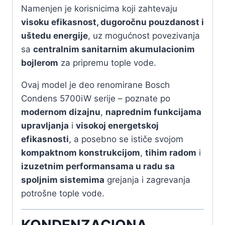
Namenjen je korisnicima koji zahtevaju
visoku efikasnost, dugoročnu pouzdanost i
uštedu energije
, uz mogućnost povezivanja
sa
centralnim sanitarnim akumulacionim
bojlerom
za pripremu tople vode.
Ovaj model je deo renomirane Bosch
Condens 5700iW serije – poznate po
modernom dizajnu
,
naprednim funkcijama
upravljanja
i
visokoj energetskoj
efikasnosti
, a posebno se ističe svojom
kompaktnom konstrukcijom
,
tihim radom
i
izuzetnim performansama u radu sa
spoljnim sistemima
grejanja i zagrevanja
potrošne tople vode.
KONDENZACIONA