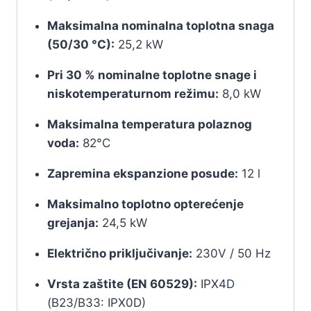
Maksimalna nominalna toplotna snaga
(50/30 °C):
25,2 kW
Pri 30 % nominalne toplotne snage i
niskotemperaturnom režimu:
8,0 kW
Maksimalna temperatura polaznog
voda:
82°C
Zapremina ekspanzione posude:
12 l
Maksimalno toplotno opterećenje
grejanja:
24,5 kW
Električno priključivanje:
230V / 50 Hz
Vrsta zaštite (EN 60529):
IPX4D
(B23/B33: IPX0D)