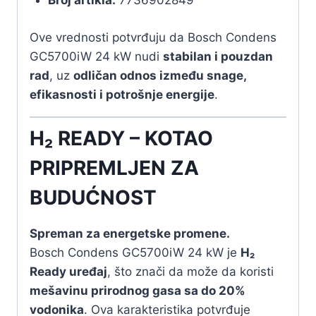
Broj artikla:
7736902849
Ove vrednosti potvrđuju da Bosch Condens
GC5700iW 24 kW nudi
stabilan i pouzdan
rad
, uz
odličan odnos između snage,
efikasnosti i potrošnje energije
.
H₂ READY – KOTAO
PRIPREMLJEN ZA
BUDUĆNOST
Spreman za energetske promene.
Bosch Condens GC5700iW 24 kW je
H₂
Ready uređaj
, što znači da može da koristi
mešavinu prirodnog gasa sa do 20%
vodonika
. Ova karakteristika potvrđuje