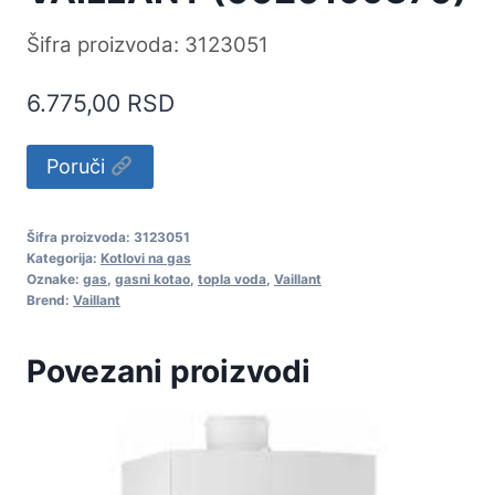
Šifra proizvoda: 3123051
6.775,00
RSD
Alternative:
Poruči
Šifra proizvoda:
3123051
Kategorija:
Kotlovi na gas
Oznake:
gas
,
gasni kotao
,
topla voda
,
Vaillant
Brend:
Vaillant
Povezani proizvodi