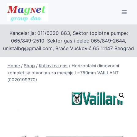
Skip
to
content
Kancelarija: 011/6320-883, Sektor toplotne pumpe:
065/849-2510, Sektor gas i pelet: 065/849-2644,
unistalbg@gmail.com, Braće Vučković 65 11147 Beograd
Home
/
Shop
/
Kotlovi na gas
/
Horizontalni dimovodni
komplet sa otvorima za merenje L=750mm VAILLANT
(0020199370)