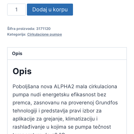
GRUNDFOS
Alternative:
Dodaj u korpu
Pumpa
ALPHA2
Šifra proizvoda:
3171120
25-
Kategorija:
Cirkulacione pumpe
80,
180mm
Opis
količina
Opis
Poboljšana nova ALPHA2 mala cirkulaciona
pumpa nudi energetsku efikasnost bez
premca, zasnovanu na proverenoj Grundfos
tehnologiji i predstavlja pravi izbor za
aplikacije za grejanje, klimatizaciju i
rashlađivanje u kojima se pumpa tečnost