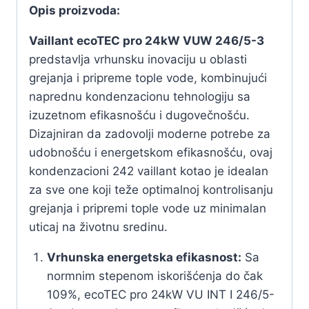
Opis proizvoda:
Vaillant ecoTEC pro 24kW VUW 246/5-3
predstavlja vrhunsku inovaciju u oblasti
grejanja i pripreme tople vode, kombinujući
naprednu kondenzacionu tehnologiju sa
izuzetnom efikasnošću i dugovečnošću.
Dizajniran da zadovolji moderne potrebe za
udobnošću i energetskom efikasnošću, ovaj
kondenzacioni 242 vaillant kotao je idealan
za sve one koji teže optimalnoj kontrolisanju
grejanja i pripremi tople vode uz minimalan
uticaj na životnu sredinu.
Vrhunska energetska efikasnost:
Sa
normnim stepenom iskorišćenja do čak
109%, ecoTEC pro 24kW VU INT I 246/5-