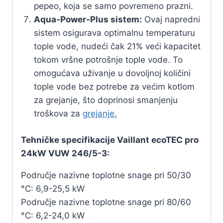
pepeo, koja se samo povremeno prazni.
Aqua-Power-Plus sistem:
Ovaj napredni
sistem osigurava optimalnu temperaturu
tople vode, nudeći čak 21% veći kapacitet
tokom vršne potrošnje tople vode. To
omogućava uživanje u dovoljnoj količini
tople vode bez potrebe za većim kotlom
za grejanje, što doprinosi smanjenju
troškova za
grejanje.
Tehničke specifikacije Vaillant ecoTEC pro
24kW VUW 246/5-3:
Područje nazivne toplotne snage pri 50/30
°C: 6,9-25,5 kW
Područje nazivne toplotne snage pri 80/60
°C: 6,2-24,0 kW