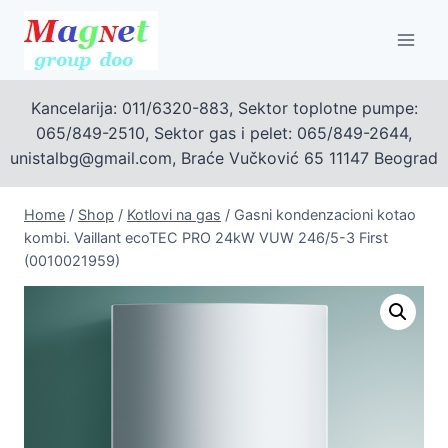
Skip
to
content
Kancelarija: 011/6320-883, Sektor toplotne pumpe:
065/849-2510, Sektor gas i pelet: 065/849-2644,
unistalbg@gmail.com, Braće Vučković 65 11147 Beograd
Home
/
Shop
/
Kotlovi na gas
/
Gasni kondenzacioni kotao
kombi. Vaillant ecoTEC PRO 24kW VUW 246/5-3 First
(0010021959)