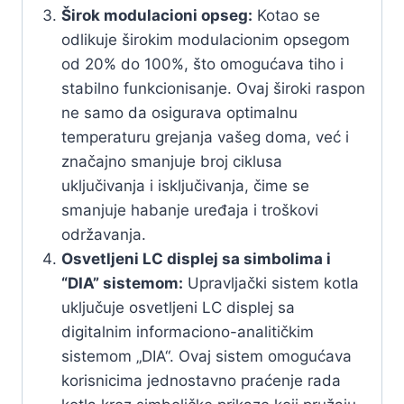
Širok modulacioni opseg:
Kotao se
odlikuje širokim modulacionim opsegom
od 20% do 100%, što omogućava tiho i
stabilno funkcionisanje. Ovaj široki raspon
ne samo da osigurava optimalnu
temperaturu grejanja vašeg doma, već i
značajno smanjuje broj ciklusa
uključivanja i isključivanja, čime se
smanjuje habanje uređaja i troškovi
održavanja.
Osvetljeni LC displej sa simbolima i
“DIA” sistemom:
Upravljački sistem kotla
uključuje osvetljeni LC displej sa
digitalnim informaciono-analitičkim
sistemom „DIA“. Ovaj sistem omogućava
korisnicima jednostavno praćenje rada