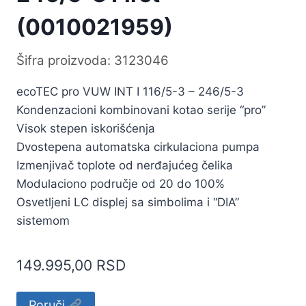
(0010021959)
Šifra proizvoda: 3123046
ecoTEC pro VUW INT I 116/5-3 – 246/5-3
Kondenzacioni kombinovani kotao serije “pro”
Visok stepen iskorišćenja
Dvostepena automatska cirkulaciona pumpa
Izmenjivač toplote od nerđajućeg čelika
Modulaciono područje od 20 do 100%
Osvetljeni LC displej sa simbolima i “DIA”
sistemom
149.995,00
RSD
Alternative:
Poruči