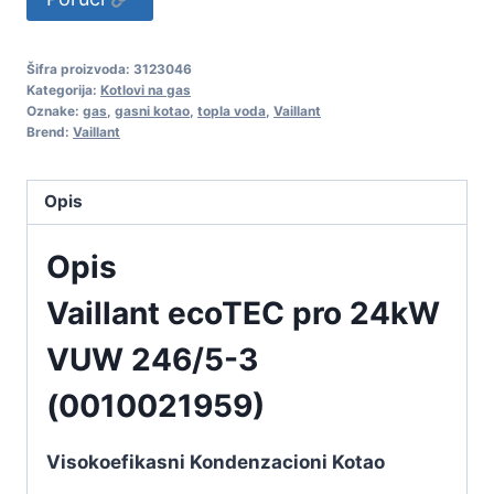
Šifra proizvoda:
3123046
Kategorija:
Kotlovi na gas
Oznake:
gas
,
gasni kotao
,
topla voda
,
Vaillant
Brend:
Vaillant
Opis
Opis
Vaillant ecoTEC pro 24kW
VUW 246/5-3
(0010021959)
Visokoefikasni Kondenzacioni Kotao