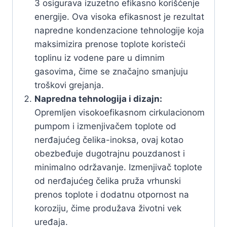
3 osigurava izuzetno efikasno korišćenje
energije. Ova visoka efikasnost je rezultat
napredne kondenzacione tehnologije koja
maksimizira prenose toplote koristeći
toplinu iz vodene pare u dimnim
gasovima, čime se značajno smanjuju
troškovi grejanja.
Napredna tehnologija i dizajn:
Opremljen visokoefikasnom cirkulacionom
pumpom i izmenjivačem toplote od
nerđajućeg čelika-inoksa, ovaj kotao
obezbeđuje dugotrajnu pouzdanost i
minimalno održavanje. Izmenjivač toplote
od nerđajućeg čelika pruža vrhunski
prenos toplote i dodatnu otpornost na
koroziju, čime produžava životni vek
uređaja.