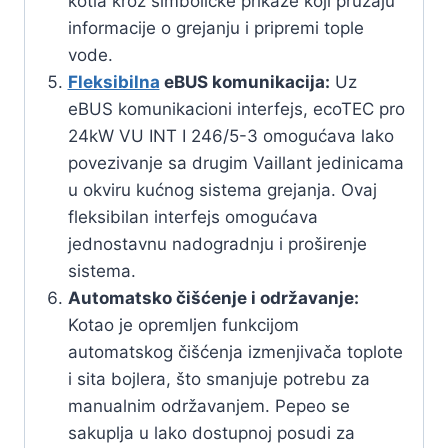
kotla kroz simboličke prikaze koji pružaju
informacije o grejanju i pripremi tople
vode.
Fleksibilna
eBUS komunikacija:
Uz
eBUS komunikacioni interfejs, ecoTEC pro
24kW VU INT I 246/5-3 omogućava lako
povezivanje sa drugim Vaillant jedinicama
u okviru kućnog sistema grejanja. Ovaj
fleksibilan interfejs omogućava
jednostavnu nadogradnju i proširenje
sistema.
Automatsko čišćenje i održavanje:
Kotao je opremljen funkcijom
automatskog čišćenja izmenjivača toplote
i sita bojlera, što smanjuje potrebu za
manualnim održavanjem. Pepeo se
sakuplja u lako dostupnoj posudi za