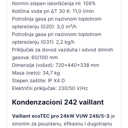
Normni stepen iskorišćenja Hi: 109%
Količina vode pri ∆T 30 K: 11,0 l/min
Potrošnja gasa pri nazivnom toplotnom
opterećenju (G20): 3,0 m³/h
Potrošnja gasa pri nazivnom toplotnom
opterećenju (G31): 2,2 kg/h
Priključak za dovod vazduha i odvod dimnih
gasova: 60/100 mm
Dimenzije (vxšxd): 720x440x338 mm
Masa (neto): 34,7 kg
Stepen zaštite: IP X4 D
Električni priključak: 230/50 V/Hz
Kondenzacioni 242 vaillant
Vaillant ecoTEC pro 24kW VUW 246/5-3
je
sinonim za pouzdanu, efikasnu i dugotrajnu