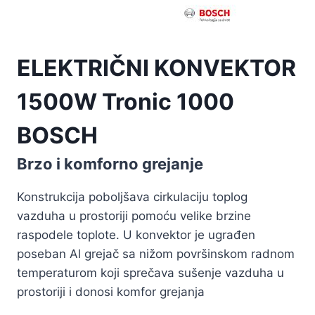
ELEKTRIČNI KONVEKTOR
1500W Tronic 1000
BOSCH
Brzo i komforno grejanje
Konstrukcija poboljšava cirkulaciju toplog
vazduha u prostoriji pomoću velike brzine
raspodele toplote. U konvektor je ugrađen
poseban Al grejač sa nižom površinskom radnom
temperaturom koji sprečava sušenje vazduha u
prostoriji i donosi komfor grejanja