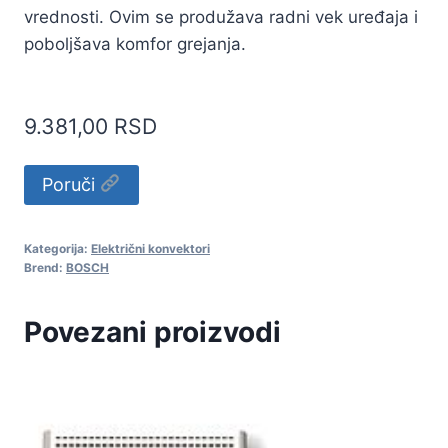
vrednosti. Ovim se produžava radni vek uređaja i
poboljšava komfor grejanja.
9.381,00
RSD
Alternative:
Poruči
Kategorija:
Električni konvektori
Brend:
BOSCH
Povezani proizvodi