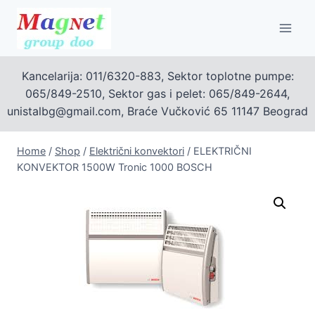
Skip
to
content
Kancelarija: 011/6320-883, Sektor toplotne pumpe:
065/849-2510, Sektor gas i pelet: 065/849-2644,
unistalbg@gmail.com, Braće Vučković 65 11147 Beograd
Home
/
Shop
/
Električni konvektori
/
ELEKTRIČNI
KONVEKTOR 1500W Tronic 1000 BOSCH