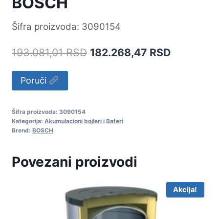
BOSCH
Šifra proizvoda: 3090154
Originalna
Trenutna
193.081,01
RSD
182.268,47
RSD
cena
cena
Alternative:
Poruči
je
je:
bila:
182.268,
Šifra proizvoda:
3090154
193.081,01 RSD.
Kategorija:
Akumulacioni bojleri i Baferi
Brend:
BOSCH
Povezani proizvodi
Akcija!