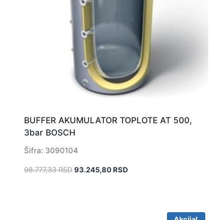
BUFFER AKUMULATOR TOPLOTE AT 500,
3bar BOSCH
Šifra: 3090104
Originalna
Trenutna
98.777,33
RSD
93.245,80
RSD
cena
cena
je
je:
bila:
93.245,80 RSD.
98.777,33 RSD.
Akcija!