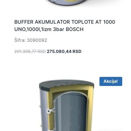
BUFFER AKUMULATOR TOPLOTE AT 1000
UNO,1000l,1izm 3bar BOSCH
Šifra: 3090092
Originalna
Trenutna
291.398,77
RSD
275.080,44
RSD
cena
cena
je
je:
bila:
275.080,44 RSD.
291.398,77 RSD.
Akcija!