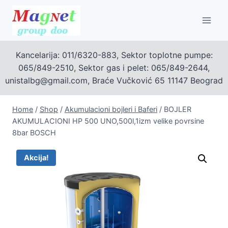
Skip
to
content
Kancelarija: 011/6320-883, Sektor toplotne pumpe:
065/849-2510, Sektor gas i pelet: 065/849-2644,
unistalbg@gmail.com, Braće Vučković 65 11147 Beograd
Home
/
Shop
/
Akumulacioni bojleri i Baferi
/
BOJLER
AKUMULACIONI HP 500 UNO,500l,1izm velike povrsine
8bar BOSCH
Akcija!