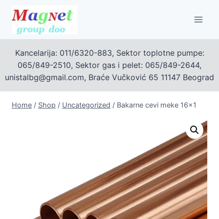
Skip
to
content
Kancelarija: 011/6320-883, Sektor toplotne pumpe:
065/849-2510, Sektor gas i pelet: 065/849-2644,
unistalbg@gmail.com, Braće Vučković 65 11147 Beograd
Home
/
Shop
/
Uncategorized
/
Bakarne cevi meke 16×1